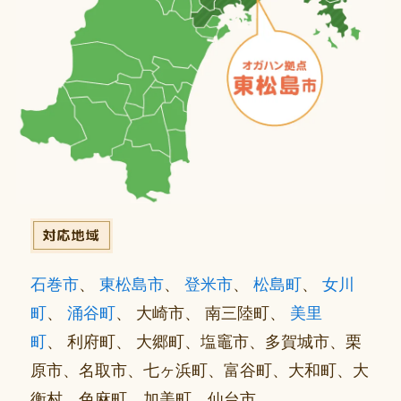
石巻市
、
東松島市
、
登米市
、
松島町
、
女川
町
、
涌谷町
、 大崎市、 南三陸町、
美里
町
、 利府町、 大郷町、塩竈市、多賀城市、栗
原市、名取市、七ヶ浜町、富谷町、大和町、大
衡村、色麻町、加美町、仙台市