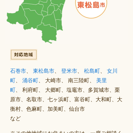
石巻市
、
東松島市
、
登米市
、
松島町
、
女川
町
、
涌谷町
、 大崎市、 南三陸町、
美里
町
、 利府町、 大郷町、塩竈市、多賀城市、栗
原市、名取市、七ヶ浜町、富谷町、大和町、大
衡村、色麻町、加美町、仙台市
など