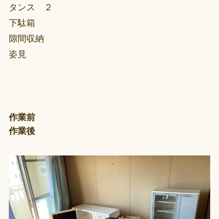
タンス ２
下駄箱
隙間収納
姿見
作業前
作業後