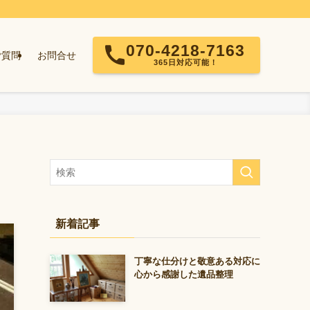
070-4218-7163
ご質問
お問合せ
365日対応可能！
新着記事
丁寧な仕分けと敬意ある対応に
心から感謝した遺品整理