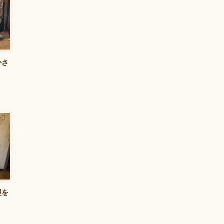
かさ
理を