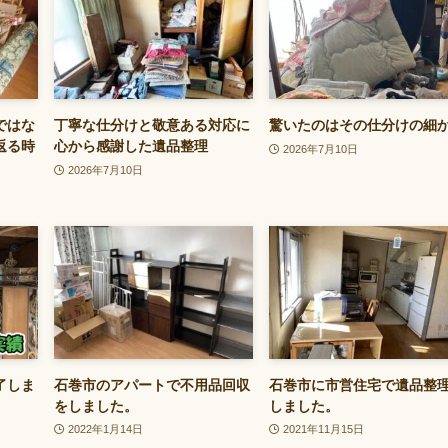
ではな
丁寧な仕分けと敬意ある対応に
驚いたのはその仕分けの細
返る時
心から感謝した遺品整理
2026年7月10日
2026年7月10日
了しま
石巻市のアパートで不用品回収
石巻市に市営住宅で遺品整
をしました。
しました。
2022年1月14日
2021年11月15日