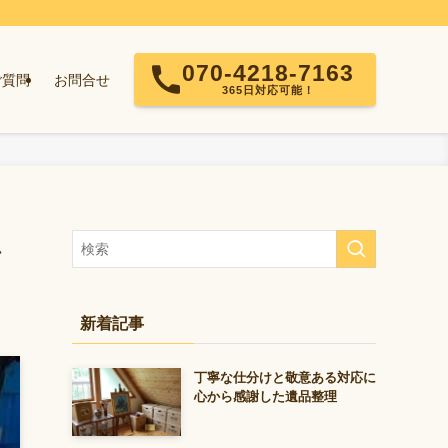
070-4218-7163
ご質問
お問合せ
365日対応可能！
し
新着記事
丁寧な仕分けと敬意ある対応に
心から感謝した遺品整理